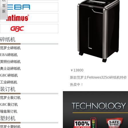
碎纸机
范罗士碎纸机
EBA碎纸机
英明仕碎纸机
奥士达碎纸机
￥13800
GBC碎纸机
新款范罗士Fellowes325ci碎纸机特价
工业碎纸机
热卖中！
装订机
范罗士装订机
GBC装订机
瑞兹装订机
塑封机
范罗士塑封机