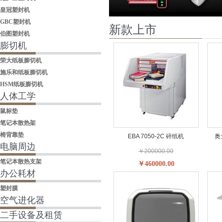
皇冠塑封机
GBC塑封机
新款上市
伯图塑封机
膨切机
荣大纸板膨切机
施乐和纸板膨切机
HSM纸板膨切机
人体工学
鼠标垫
笔记本散热架
椅背靠垫
EBA 7050-2C 碎纸机
奥
电脑周边
￥200000.00
笔记本散热支架
￥460000.00
办公耗材
塑封膜
空气进化器
二手设备及租赁