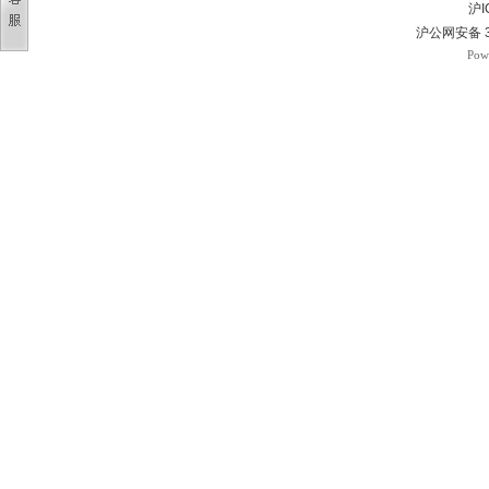
沪I
沪公网安备 3
Pow